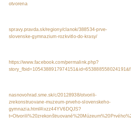
otvorena
spravy.pravda.sk/regiony/clanok/388534-prve-
slovenske-gymnazium-rozkvitlo-do-krasy/
https://www.facebook.com/permalink.php?
story_fbid=1054388917974151&id=653888558024191&fr
nasnovohrad.sme.sk/c/20128938/otvorili-
zrekonstruovane-muzeum-prveho-slovenskeho-
gymnazia.html#ixzz44YV6DQJS?
t=Otvorili%20zrekonštruované%20Múzeum%20Prvého%