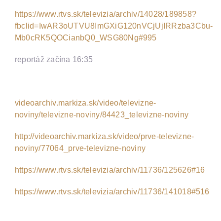
https://www.rtvs.sk/televizia/archiv/14028/189858?
fbclid=IwAR3oUTVU8ImGXiG120nVCjUjIRRzba3Cbu-
Mb0cRK5QOCianbQ0_WSG80Ng#995
reportáž začína 16:35
videoarchiv.markiza.sk/video/televizne-
noviny/televizne-noviny/84423_televizne-noviny
http://videoarchiv.markiza.sk/video/prve-televizne-
noviny/77064_prve-televizne-noviny
https://www.rtvs.sk/televizia/archiv/11736/125626#16
https://www.rtvs.sk/televizia/archiv/11736/141018#516