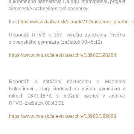
súkromného partnerstva Daibau International, projekt
Slovenské architektonické pamiatky.
link
https://www.daibau.sk/clanok/712/muzeum_prveho_
Reportáž RTVS k 157. výročiu založenia Prvého
slovenského gymnázia (začiatok 00:45:12)
https://www.rtvs.sk/televizia/archiv/13982/198284
Reportáž o natáčaní dokumentu o Martinovi
Kukučínovi , ktorý študoval na našom gymnáziu v
rokoch 1871-1873, si môžete pozrieť v archíve
RTVS. Začiatok 00:43:01
https://www.rtvs.sk/televizia/archiv/13982/195869