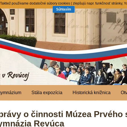
ktiež používame dodatočné súbory cookies ( zlepšujú napr. funkčnosť stránky, You
Súhlasím
 gymnázium
Stála expozícia
Historická knižnica
Ot
právy o činnosti Múzea Prvého
ymnázia Revúca