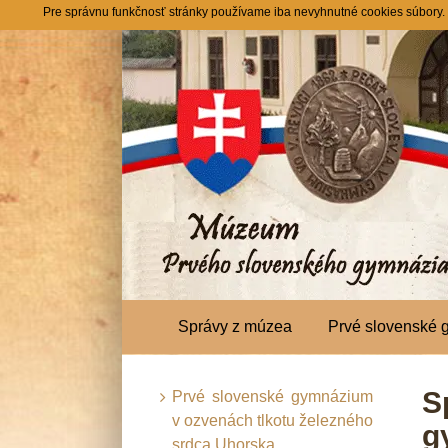
Skip
Pre správnu funkčnosť stránky používame iba nevyhnutné cookies súbory. Ta
to
content
Správy z múzea
Prvé slovenské
S
Prvé slovenské gymnázium
v ozvenách tlkotu železného
g
srdca Uhorska