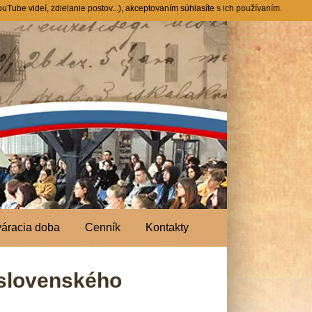
Tube videí, zdielanie postov...), akceptovaním súhlasíte s ich používaním.
váracia doba
Cenník
Kontakty
 slovenského