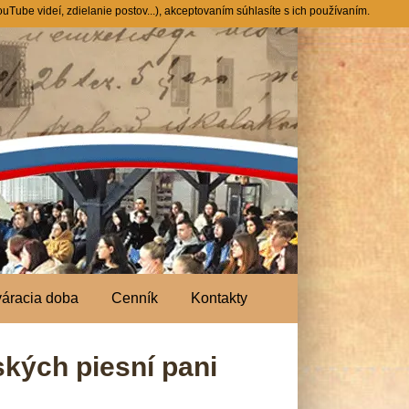
Tube videí, zdielanie postov...), akceptovaním súhlasíte s ich používaním.
váracia doba
Cenník
Kontakty
ských piesní pani