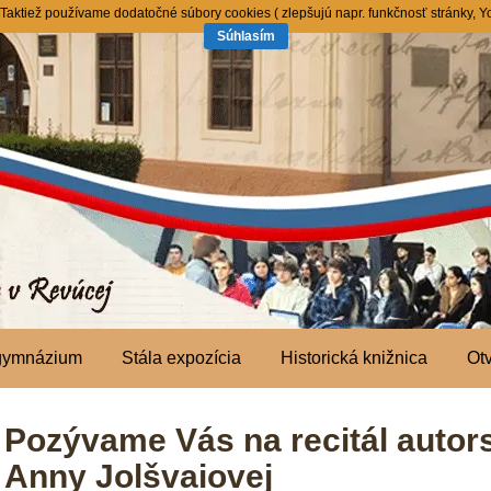
ktiež používame dodatočné súbory cookies ( zlepšujú napr. funkčnosť stránky, You
Súhlasím
 gymnázium
Stála expozícia
Historická knižnica
Ot
Pozývame Vás na recitál autor
Anny Jolšvaiovej