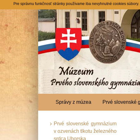
Skip
Pre správnu funkčnosť stránky používame iba nevyhnutné cookies súbory. Ta
to
content
Správy z múzea
Prvé slovenské
Prvé slovenské gymnázium
v ozvenách tlkotu železného
srdca Uhorska