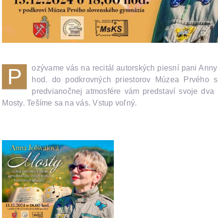
ozývame vás na recitál autorských piesní pani Anny
P
hod. do podkrovných priestorov Múzea Prvého s
predvianočnej atmosfére vám predstaví svoje dv
Mosty. Tešíme sa na vás. Vstup voľný.